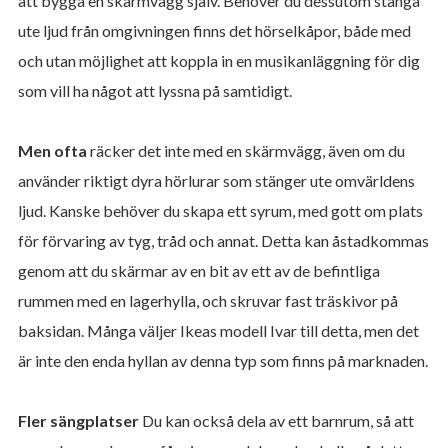
att bygga en skärmvägg själv. Behöver du dessutom stänga
ute ljud från omgivningen finns det hörselkåpor, både med
och utan möjlighet att koppla in en musikanläggning för dig
som vill ha något att lyssna på samtidigt.
Men ofta
räcker det inte med en skärmvägg, även om du
använder riktigt dyra hörlurar som stänger ute omvärldens
ljud. Kanske behöver du skapa ett syrum, med gott om plats
för förvaring av tyg, tråd och annat. Detta kan åstadkommas
genom att du skärmar av en bit av ett av de befintliga
rummen med en lagerhylla, och skruvar fast träskivor på
baksidan. Många väljer Ikeas modell Ivar till detta, men det
är inte den enda hyllan av denna typ som finns på marknaden.
Fler sängplatser
Du kan också dela av ett barnrum, så att