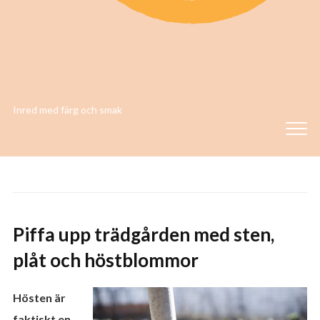
Inred med färg och smak
Piffa upp trädgården med sten,
plåt och höstblommor
Hösten är
faktiskt en